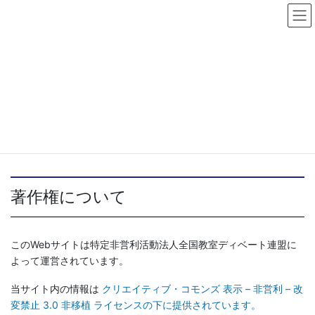
コ
ナ
ン
ビ
テ
ゲ
ン
ー
著作権・免責事項
ツ
シ
へ
ョ
HOME
著作権・免責事項
ス
ン
キ
に
ッ
移
このページでは、このサイトをご利用いただくに際して、ご利用
プ
動
者のみなさまにご理解いただきたいことをまとめてあります。
著作権について
このWebサイトは特定非営利活動法人全国教室ディベート連盟に
よって運営されています。
当サイト内の情報は
クリエイティブ・コモンズ 表示 – 非営利 – 改
変禁止 3.0 非移植 ライセンスの下に提供されています。