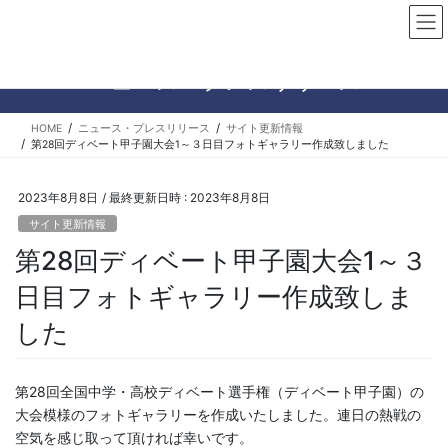
コ
ナ
ン
ビ
テ
ゲ
ン
ー
ニュース・プレスリリース
ツ
シ
へ
ョ
HOME
ニュース・プレスリリース
サイト更新情報
ス
ン
第28回ディベート甲子園大会1～３日目フォトギャラリー作成致しました
キ
に
ッ
移
プ
動
2023年8月8日
/ 最終更新日時 :
2023年8月8日
サイト更新情報
第28回ディベート甲子園大会1～３
日目フォトギャラリー作成致しま
した
第28回全国中学・高校ディベート選手権（ディベート甲子園）の
大会模様のフォトギャラリーを作成いたしました。連日の熱戦の
空気を感じ取って頂ければ幸いです。