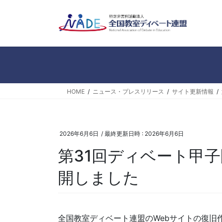
コ
ナ
ン
ビ
テ
ゲ
ン
ー
ツ
シ
へ
ョ
ス
ン
キ
に
HOME
ニュース・プレスリリース
サイト更新情報
ッ
移
プ
動
2026年6月6日
/ 最終更新日時 :
2026年6月6日
第31回ディベート甲
開しました
全国教室ディベート連盟のWebサイトの復旧