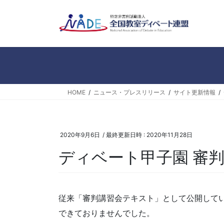
コ
ナ
ン
ビ
テ
ゲ
ン
ー
ツ
シ
へ
ョ
ス
ン
キ
に
HOME
ニュース・プレスリリース
サイト更新情報
ッ
移
プ
動
2020年9月6日
/ 最終更新日時 :
2020年11月28日
ディベート甲子園 審
従来「審判講習会テキスト」として公開してい
できておりませんでした。