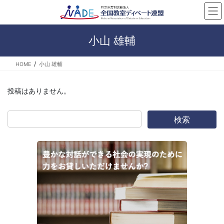
コ
ナ
ン
ビ
テ
ゲ
ン
ー
小山 雄輔
ツ
シ
へ
ョ
HOME
小山 雄輔
ス
ン
キ
に
ッ
移
投稿はありません。
プ
動