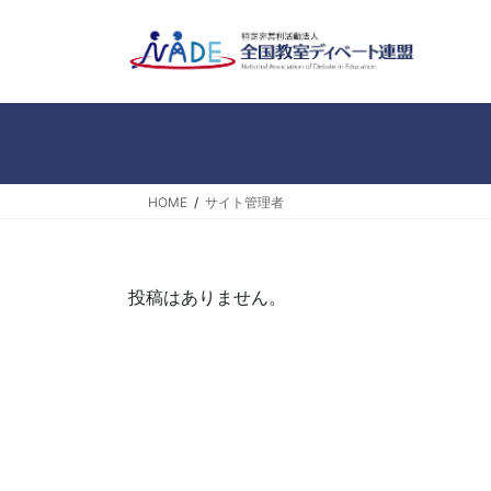
コ
ナ
ン
ビ
テ
ゲ
ン
ー
ツ
シ
へ
ョ
ス
ン
キ
に
HOME
サイト管理者
ッ
移
プ
動
投稿はありません。