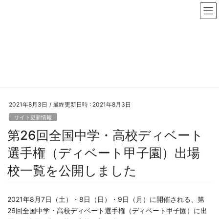
コ
ナ
ン
ビ
テ
ゲ
ン
ー
ニュース・プレスリリース
ツ
シ
へ
ョ
HOME
ニュース・プレスリリース
サイト更新情報
ス
ン
第26回全国中学・高校ディベート選手権（ディベート甲子園）出場校一覧を公開
キ
に
しました
ッ
移
プ
動
2021年8月3日
/ 最終更新日時 :
2021年8月3日
サイト更新情報
第26回全国中学・高校ディベート
選手権（ディベート甲子園）出場
校一覧を公開しました
2021年8月7日（土）・8日（日）・9日（月）に開催される、第
26回全国中学・高校ディベート選手権（ディベート甲子園）に出