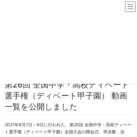
コ
ナ
ン
ビ
テ
ゲ
ン
ー
ニュース・プレスリリース
ツ
シ
へ
ョ
HOME
ニュース・プレスリリース
サイト更新情報
ス
ン
第26回 全国中学・高校ディベート選手権（ディベート甲子園） 動画一覧を公開
キ
に
しました
ッ
移
プ
動
2021年8月10日
/ 最終更新日時 :
2021年8月10日
サイト更新情報
第26回 全国中学・高校ディベート
選手権（ディベート甲子園） 動画
一覧を公開しました
2021年8月7日～9日に行われた、第26回 全国中学・高校ディベー
ト選手権（ディベート甲子園）全国大会の開会式、準決勝、決