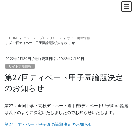
コ
ナ
ン
ビ
テ
ゲ
ン
ー
ニュース・プレスリリース
ツ
シ
へ
ョ
HOME
ニュース・プレスリリース
サイト更新情報
ス
ン
第27回ディベート甲子園論題決定のお知らせ
キ
に
ッ
移
プ
動
2022年2月20日
/ 最終更新日時 :
2022年2月20日
サイト更新情報
第27回ディベート甲子園論題決定
のお知らせ
第27回全国中学・高校ディベート選手権(ディベート甲子園)の論題
は以下のように決定いたしましたのでお知らせいたします。
第27回ディベート甲子園の論題決定のお知らせ