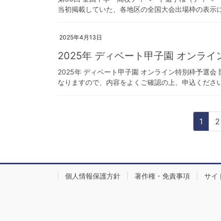
当初掲載していた、各地区の全国大会出場枠の表示に誤
2025年4月13日
2025年 ディベート甲子園 オンラ
2025年 ディベート甲子園 オンライン特別枠予選会 
なりますので、内容をよくご確認の上、申込くださ
投
固
1
2
稿
定
ペ
の
ー
ペ
ジ
個人情報保護方針
著作権・免責事項
サイ
ー
ジ
送