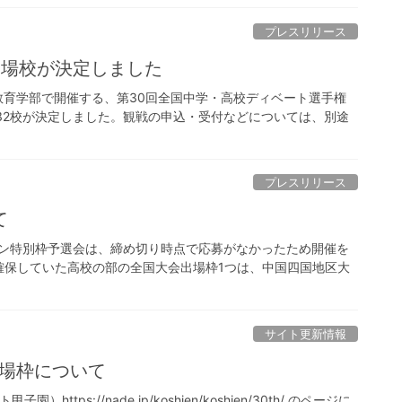
プレスリリース
出場校が決定しました
学教育学部で開催する、第30回全国中学・高校ディベート選手権
32校が決定しました。観戦の申込・受付などについては、別途
プレスリリース
て
イン特別枠予選会は、締め切り時点で応募がなかったため開催を
確保していた高校の部の全国大会出場枠1つは、中国四国地区大
サイト更新情報
出場枠について
ps://nade.jp/koshien/koshien/30th/ のページに