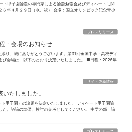
ベート甲子園論題の専門家による論題勉強会及びディベートに関
２６年４月２９日（水、祝） 会場：国立オリンピック記念青少
プレスリリース
日程・会場のお知らせ
賜り、誠にありがとうございます。第31回全国中学・高校ディ
および会場は、以下のとおり決定いたしました。 ■日程：2026年
サイト更新情報
表いたしました。
ート甲子園）の論題を決定いたしました。 ディベート甲子園論
した。議論の準備、検討の参考としてください。 中学の部 論
プレスリリース