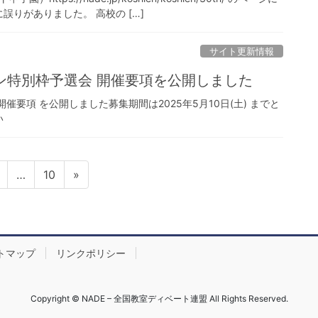
りがありました。 高校の […]
サイト更新情報
イン特別枠予選会 開催要項を公開しました
開催要項 を公開しました募集期間は2025年5月10日(土) までと
い
固
固
…
10
»
定
定
ペ
ペ
ー
ー
ジ
ジ
トマップ
リンクポリシー
Copyright © NADE – 全国教室ディベート連盟 All Rights Reserved.