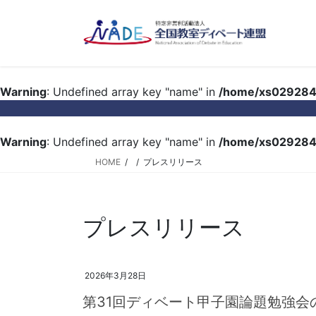
コ
ナ
ン
ビ
テ
ゲ
ン
ー
ツ
シ
Warning
: Undefined array key "name" in
/home/xs029284/
へ
ョ
ス
ン
キ
に
Warning
: Undefined array key "name" in
/home/xs029284/
ッ
移
プ
動
HOME
プレスリリース
プレスリリース
2026年3月28日
第31回ディベート甲子園論題勉強会