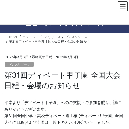
コ
ナ
ン
ビ
テ
ゲ
ン
ー
ニュース・プレスリリース
ツ
シ
へ
ョ
HOME
ニュース・プレスリリース
プレスリリース
ス
ン
第31回ディベート甲子園 全国大会日程・会場のお知らせ
キ
に
ッ
移
プ
動
2026年3月3日
/ 最終更新日時 :
2026年3月3日
プレスリリース
第31回ディベート甲子園 全国大会
日程・会場のお知らせ
平素より「ディベート甲子園」へのご支援・ご参加を賜り、誠に
ありがとうございます。
第31回全国中学・高校ディベート選手権 (ディベート甲子園) 全国
大会の日程および会場は、以下のとおり決定いたしました。