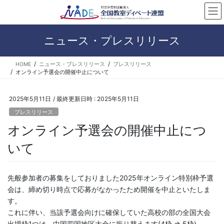
コ
ナ
ン
ビ
テ
ゲ
ン
ー
ニュース・プレスリリース
ツ
シ
へ
ョ
HOME
ニュース・プレスリリース
プレスリリース
ス
ン
オンライン予選会の開催中止について
キ
に
ッ
移
プ
動
2025年5月11日
/ 最終更新日時 :
2025年5月11日
プレスリリース
オンライン予選会の開催中止につ
いて
先般参加者の募集をしておりました2025年オンライン特別枠予選
会は、締め切り時点で応募がなかったため開催を中止といたしま
す。
これに伴い、当該予選会向けに確保していた高校の部の全国大会
出場枠1つは、中国四国地区大会に振り替えます(4枠 ⇒ 5枠)。