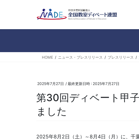
コ
ナ
ン
ビ
テ
ゲ
ン
ー
ツ
シ
へ
ョ
ス
ン
キ
に
HOME
ニュース・プレスリリース
プレスリリース
ッ
移
プ
動
2025年7月27日
/ 最終更新日時 :
2025年7月27日
第30回ディベート甲
ました
2025年8月2日（土）～8月4日（月）に、