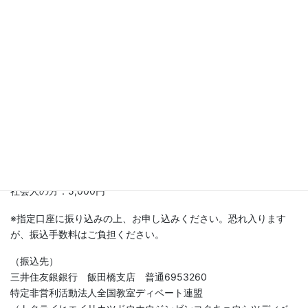
実際の試合（2022年全国大会）を視聴する
判定導出・審査員間での共有・協議
講評判定の実践・フィードバック
5.講師
田中時光（全国教室ディベート連盟 常任理事） 他
6.参加費
学生（大学生・専門学校生以上）の方：2,000円
社会人の方：5,000円
※指定口座に振り込みの上、お申し込みください。恐れ入ります
が、振込手数料はご負担ください。
（振込先）
三井住友銀銀行 飯田橋支店 普通6953260
特定非営利活動法人全国教室ディベート連盟