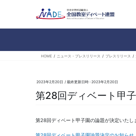
コ
ナ
ン
ビ
テ
ゲ
ン
ー
ツ
シ
へ
ョ
ス
ン
キ
に
HOME
ニュース・プレスリリース
プレスリリース
ッ
移
プ
動
2023年2月20日
/ 最終更新日時 :
2023年2月20日
第28回ディベート甲
第28回ディベート甲子園の論題が決定いたし
第28回ディベート甲子園論題決定のお知らせ