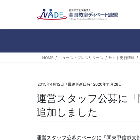
コ
ナ
ン
ビ
テ
ゲ
ン
ー
ツ
シ
へ
ョ
ス
ン
キ
に
HOME
ニュース・プレスリリース
サイト更新情報
ッ
移
プ
動
2015年4月12日
/ 最終更新日時 :
2020年11月28日
運営スタッフ公募に「
追加しました
運営スタッフ公募のページに「関東甲信越支部