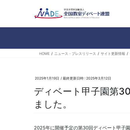
コ
ナ
ン
ビ
テ
ゲ
ン
ー
ツ
シ
へ
ョ
ス
ン
キ
に
HOME
ニュース・プレスリリース
サイト更新情報
ッ
移
プ
動
2025年1月19日
/ 最終更新日時 :
2025年3月12日
ディベート甲子園第3
ました。
2025年に開催予定の第30回ディベート甲