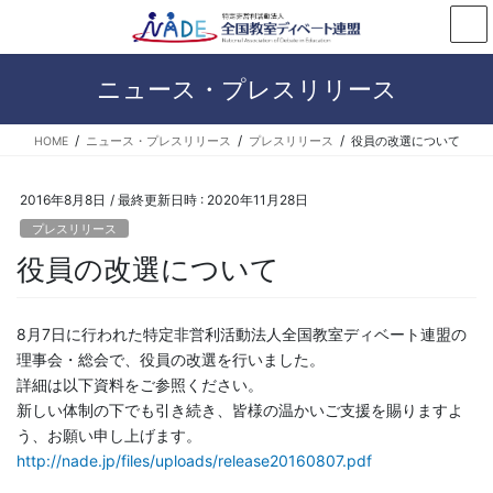
コ
ナ
ン
ビ
テ
ゲ
ン
ー
ニュース・プレスリリース
ツ
シ
へ
ョ
HOME
ニュース・プレスリリース
プレスリリース
役員の改選について
ス
ン
キ
に
ッ
移
2016年8月8日
/ 最終更新日時 :
2020年11月28日
プ
動
プレスリリース
役員の改選について
8月7日に行われた特定非営利活動法人全国教室ディベート連盟の
理事会・総会で、役員の改選を行いました。
詳細は以下資料をご参照ください。
新しい体制の下でも引き続き、皆様の温かいご支援を賜りますよ
う、お願い申し上げます。
http://nade.jp/files/uploads/release20160807.pdf