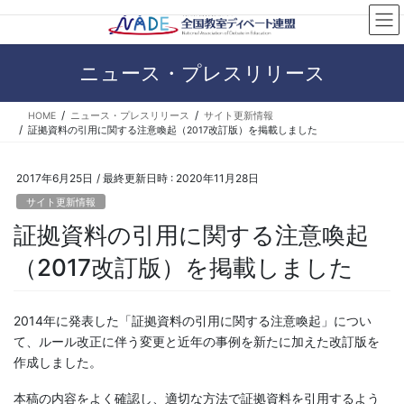
コ
ナ
ン
ビ
テ
ゲ
ン
ー
ニュース・プレスリリース
ツ
シ
へ
ョ
HOME
ニュース・プレスリリース
サイト更新情報
ス
ン
証拠資料の引用に関する注意喚起（2017改訂版）を掲載しました
キ
に
ッ
移
プ
動
2017年6月25日
/ 最終更新日時 :
2020年11月28日
サイト更新情報
証拠資料の引用に関する注意喚起
（2017改訂版）を掲載しました
2014年に発表した「証拠資料の引用に関する注意喚起」につい
て、ルール改正に伴う変更と近年の事例を新たに加えた改訂版を
作成しました。
本稿の内容をよく確認し、適切な方法で証拠資料を引用するよう