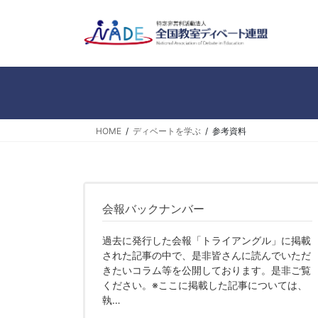
コ
ナ
ン
ビ
テ
ゲ
ン
ー
ツ
シ
へ
ョ
ス
ン
キ
に
HOME
ディベートを学ぶ
参考資料
ッ
移
プ
動
会報バックナンバー
過去に発行した会報「トライアングル」に掲載
された記事の中で、是非皆さんに読んでいただ
きたいコラム等を公開しております。是非ご覧
ください。※ここに掲載した記事については、
執…