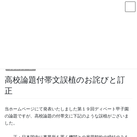
コ
ナ
ン
ビ
テ
ゲ
ン
ー
ニュース・プレスリリース
ツ
シ
へ
ョ
HOME
ニュース・プレスリリース
プレスリリース
ス
ン
高校論題付帯文誤植のお詫びと訂正
キ
に
ッ
移
プ
動
2014年4月30日
/ 最終更新日時 :
2020年11月28日
プレスリリース
高校論題付帯文誤植のお詫びと訂
正
当ホームページにて発表いたしました第１９回ディベート甲子園
の論題ですが、高校論題の付帯文に下記のような誤植がございま
した。
正：日本国内に事業所を置く機関との雇用契約の締結のみを