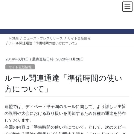
コ
ナ
ン
ビ
テ
ゲ
ン
ー
ニュース・プレスリリース
ツ
シ
へ
ョ
HOME
ニュース・プレスリリース
サイト更新情報
ス
ン
ルール関連通達「準備時間の使い方について」
キ
に
ッ
移
プ
動
2014年6月1日
/ 最終更新日時 :
2020年11月28日
サイト更新情報
ルール関連通達「準備時間の使い
方について」
連盟では、ディベート甲子園のルールに関して、より詳しい主旨
の説明や大会における取り扱いを周知するため各種の通達を発布
しております。
今回の内容は「準備時間の使い方について」として、次のスピー
チで触れる議論の順番などを説明する行為（「ロードマップ」と