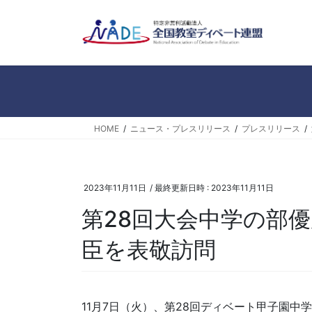
コ
ナ
ン
ビ
テ
ゲ
ン
ー
ツ
シ
へ
ョ
ス
ン
キ
に
HOME
ニュース・プレスリリース
プレスリリース
ッ
移
プ
動
2023年11月11日
/ 最終更新日時 :
2023年11月11日
第28回大会中学の部
臣を表敬訪問
11月7日（火）、第28回ディベート甲子園