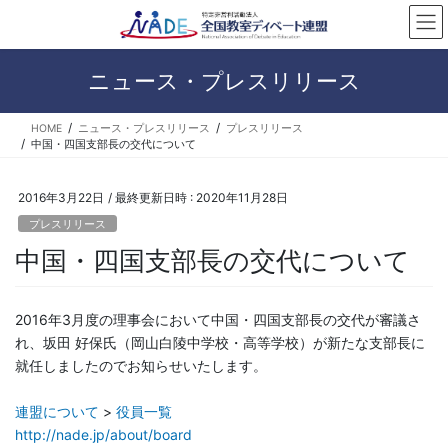
コ
ナ
ン
ビ
テ
ゲ
ン
ー
ニュース・プレスリリース
ツ
シ
へ
ョ
HOME
ニュース・プレスリリース
プレスリリース
ス
ン
中国・四国支部長の交代について
キ
に
ッ
移
プ
動
2016年3月22日
/ 最終更新日時 :
2020年11月28日
プレスリリース
中国・四国支部長の交代について
2016年3月度の理事会において中国・四国支部長の交代が審議さ
れ、坂田 好保氏（岡山白陵中学校・高等学校）が新たな支部長に
就任しましたのでお知らせいたします。
連盟について
>
役員一覧
http://nade.jp/about/board