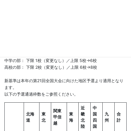
が大きく伸びているにも関わらず、それ以上枠が増やせない状況
が生じておりました。
その結果、地区間の予選通過率（何校に１校程度が通過できる
か）の格差が大きくなってきたことから、この度、常任理事会の
決議により配分基準の見直しを行いました。
分配基準： 過去3年間の累積参加校数に基づくドント式（変更な
し）
中学の部： 下限 1校（変更なし）／上限 5校→6校
高校の部： 下限 2校（変更なし）／上限 6校→8校
新基準は本年の第21回全国大会に向けた地区予選より適用となり
ます。
以下の予選通過枠数をご参照ください。
近
中
関東
北海
東
東
畿
国
九
合
甲信
道
北
海
北
四
州
計
越
陸
国