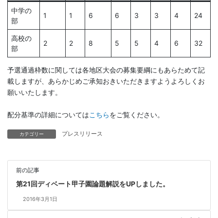
中学の
1
1
6
6
3
3
4
24
部
高校の
2
2
8
5
5
4
6
32
部
予選通過枠数に関しては各地区大会の募集要綱にもあらためて記
載しますが、あらかじめご承知おきいただきますようよろしくお
願いいたします。
配分基準の詳細については
こちら
をご覧ください。
プレスリリース
カテゴリー
前の記事
第21回ディベート甲子園論題解説をUPしました。
2016年3月1日