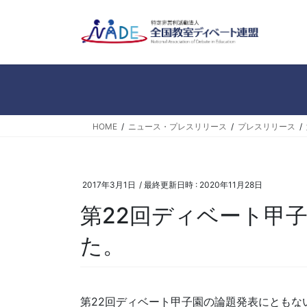
コ
ナ
ン
ビ
テ
ゲ
ン
ー
ツ
シ
へ
ョ
ス
ン
キ
に
HOME
ニュース・プレスリリース
プレスリリース
ッ
移
プ
動
2017年3月1日
/ 最終更新日時 :
2020年11月28日
第22回ディベート甲
た。
第22回ディベート甲子園の論題発表にともな