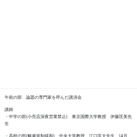
ど、地域、年齢等も不問です。幅広い方のご参加をお待ちしてお
ります。
概要は下記の通りです。
詳細は決まり次第随時発表して参ります。
日時：4月30日(日) 9：30～16：30
会場：立教大学 池袋キャンパス
http://www.rikkyo.ac.jp/access/ikebukuro/
タイムテーブル：
午前の部 論題の専門家を呼んだ講演会
講師
・中学の部(小売店深夜営業禁止) 東京国際大学教授 伊藤匡美先
生
・高校の部(解雇規制緩和) 中央大学教授 江口匡太先生 (4月