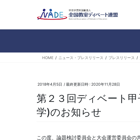
コ
ナ
ン
ビ
テ
ゲ
ン
ー
ツ
シ
へ
ョ
ス
ン
キ
に
HOME
ニュース・プレスリリース
プレスリリース
ッ
移
プ
動
2018年4月5日
/ 最終更新日時 :
2020年11月28日
第２３回ディベート甲子
学)のお知らせ
この度、論題検討委員会と大会運営委員会の