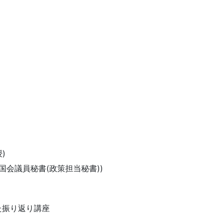
)
国会議員秘書(政策担当秘書))
た振り返り講座