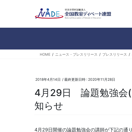
コ
ナ
ン
ビ
テ
ゲ
ン
ー
ツ
シ
へ
ョ
ス
ン
キ
に
HOME
ニュース・プレスリリース
プレスリリース
ッ
移
プ
動
2018年4月14日
/ 最終更新日時 :
2020年11月28日
4月29日 論題勉強会
知らせ
4月29日開催の論題勉強会の講師が下記の通